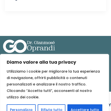
Diamo valore alla tua privacy
MEDICO TRAUMATOLOGICA S.T.P. S.R.L.
Sede legale: Via Edmondo De Amicis 55, 10093 Collegno (TO)
Utilizziamo i cookie per migliorare la tua esperienza
(PEC) : medicotraumatologicastpsrl@pec.it
di navigazione, offrirti pubblicità o contenuti
Codice fiscale e n. iscrizione Registro Imprese: 13125380017
personalizzati e analizzare il nostro traffico.
Cliccando “Accetta tutti”, acconsenti al nostro
utilizzo dei cookie.
© 2026
Dr. Gianmosé Oprandi
PRIVACY POLICY – COOKIE POLICY
Personalizza
Rifiuta tutto
Accettare tutto