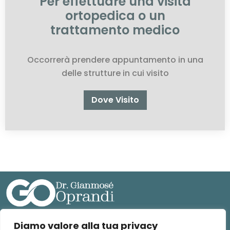
Per effettuare una visita
ortopedica o un
trattamento medico
Occorrerà prendere appuntamento in una
delle strutture in cui visito
Dove Visito
Diamo valore alla tua privacy
MEDICO TRAUMATOLOGICA S.T.P. S.R.L.