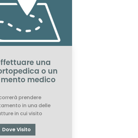
effettuare una
 ortopedica o un
amento medico
correrà prendere
amento in una delle
tture in cui visito
Dove Visito