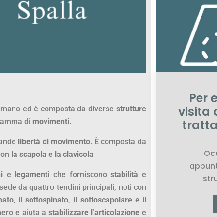
Per 
visita
o umano ed è composta da diverse
strutture
 gamma di
movimenti
.
tratt
rande
libertà di movimento
. È composta da
Oc
 con
la scapola
e
la clavicola
appunt
i
e
legamenti
che forniscono
stabilità
e
stru
ede da quattro tendini principali, noti con
nato
, il
sottospinato
, il
sottoscapolare
e il
omero e aiuta a
stabilizzare l’articolazione
e