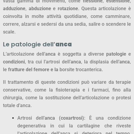
vasta gamma di movimenti, come
flessione
,
estensione
,
adduzione
,
abduzione
e
rotazione
. Questa articolazione è
coinvolta in molte attività quotidiane, come camminare,
correre, alzarsi e sedersi da una sedia, salire o scendere le
scale.
Le patologie dell’
anca
L’articolazione dell’
anca
è soggetta a diverse
patologie
e
condizioni
, tra cui l’artrosi dell’
anca
, la displasia dell’
anca
,
le
fratture del femore e la
borsite trocanterica.
Il trattamento di queste condizioni può variare da terapie
conservative, come la fisioterapia e i farmaci, fino alla
chirurgia, come la sostituzione dell’articolazione o protesi
totale d’anca.
Artrosi dell’
anca (coxartrosi)
: È una condizione
degenerativa in cui la cartilagine che riveste
l’articolazione dell’anca si deteriora nel tempo,