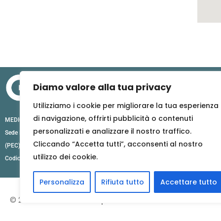
Diamo valore alla tua privacy
Utilizziamo i cookie per migliorare la tua esperienza
di navigazione, offrirti pubblicità o contenuti
MEDICO TRAUMATOLOGICA S.T.P. S.R.L.
personalizzati e analizzare il nostro traffico.
Sede legale: Via Edmondo De Amicis 55, 10093 Collegno (TO)
Cliccando “Accetta tutti”, acconsenti al nostro
(PEC) : medicotraumatologicastpsrl@pec.it
utilizzo dei cookie.
Codice fiscale e n. iscrizione Registro Imprese: 13125380017
Personalizza
Rifiuta tutto
Accettare tutto
© 2026
Dr. Gianmosé Oprandi