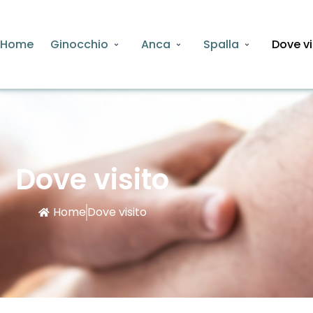
Home
Ginocchio
Anca
Spalla
Dove vi
Dove visito
Home
Dove visito