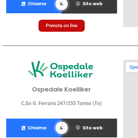
Sito web
Chiama
&
Prenota on line
Ospedale Koelliker
C,So G. Ferraris 247/255 Torino (To)
Sito web
Chiama
&