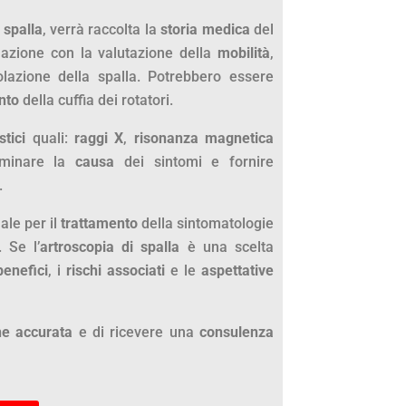
 spalla
, verrà raccolta la
storia medica
del
olazione con la valutazione della
mobilità
,
colazione della spalla. Potrebbero essere
nto
della cuffia dei rotatori.
tici
quali:
raggi X
,
risonanza magnetica
rminare la
causa
dei sintomi e fornire
.
ale per il
trattamento
della sintomatologie
 Se l’
artroscopia di spalla
è una scelta
benefici
, i
rischi associati
e le
aspettative
ne accurata
e di ricevere una
consulenza