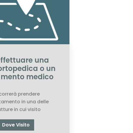
effettuare una
 ortopedica o un
amento medico
correrà prendere
amento in una delle
tture in cui visito
Dove Visito