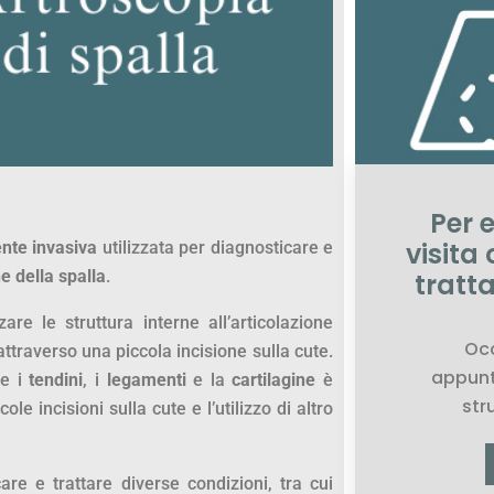
Per 
visita
te invasiva
utilizzata per diagnosticare e
e della spalla
.
tratt
zare le struttura interne all’articolazione
Oc
ttraverso una piccola incisione sulla cute.
appunt
me i
tendini
, i
legamenti
e la
cartilagine
è
stru
ole incisioni sulla cute e l’utilizzo di altro
are e trattare diverse condizioni, tra cui