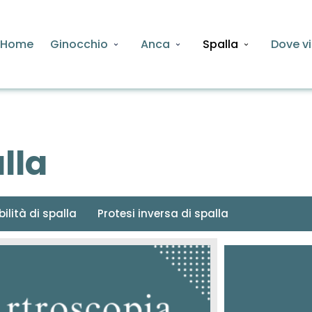
Home
Ginocchio
Anca
Spalla
Dove vi
lla
lità di spalla
Protesi inversa di spalla