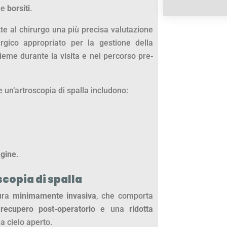
e
borsiti
.
tte al chirurgo una più precisa valutazione
urgico appropriato per la gestione della
ieme durante la visita e nel percorso pre-
 un’artroscopia di spalla includono:
agine
.
copia di spalla
tura
minimamente invasiva
, che comporta
recupero post-operatorio
e una
ridotta
 a cielo aperto.