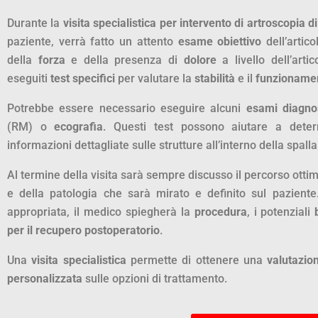
Durante la
visita specialistica per intervento di artroscopia di
paziente, verrà fatto un attento
esame obiettivo
dell’artic
della
forza
e della presenza di
dolore
a livello dell’arti
eseguiti
test specifici
per valutare la
stabilità
e il
funzioname
Potrebbe essere necessario eseguire alcuni
esami diagnos
(RM) o
ecografia
. Questi test possono aiutare a dete
informazioni dettagliate sulle strutture all’interno della spalla
Al termine della visita sarà sempre discusso il percorso ottim
e della patologia che sarà mirato e definito sul paziente.
appropriata, il medico spiegherà la
procedura
, i potenziali
per il recupero postoperatorio
.
Una
visita specialistica
permette di ottenere una
valutazio
personalizzata
sulle opzioni di trattamento.